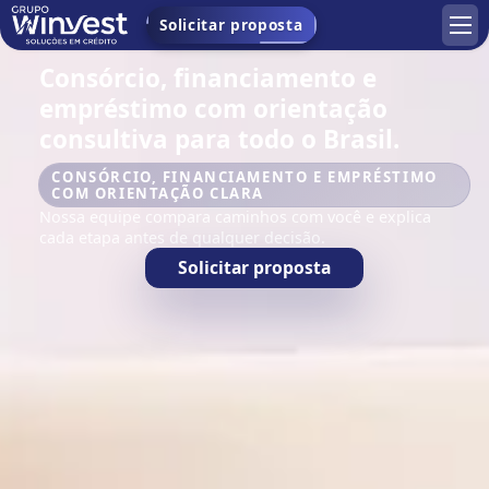
Solicitar proposta
Consórcio, financiamento e
empréstimo com orientação
consultiva para todo o Brasil.
CONSÓRCIO, FINANCIAMENTO E EMPRÉSTIMO
COM ORIENTAÇÃO CLARA
Nossa equipe compara caminhos com você e explica
cada etapa antes de qualquer decisão.
Solicitar proposta