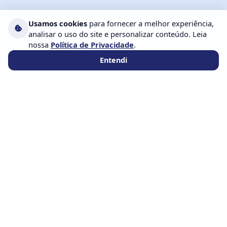
Usamos cookies
para fornecer a melhor experiência,
analisar o uso do site e personalizar conteúdo. Leia
nossa
Política de Privacidade
.
Entendi
ENDEREÇO
Avenida Santos Dumont, 1752 – Empresarial
Refran, Sala 602, Lauro de Freitas – BA, 42702-400,
Brasil