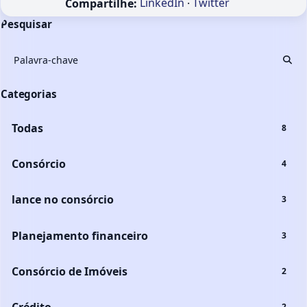
Compartilhe:
LinkedIn
·
Twitter
Pesquisar
Busc
Categorias
Todas
8
Consórcio
4
lance no consórcio
3
Planejamento financeiro
3
Consórcio de Imóveis
2
Crédito
2